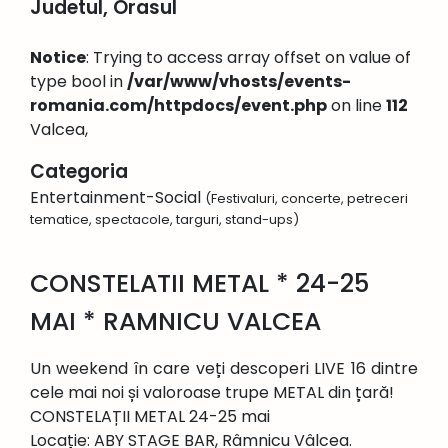
Judetul, Orasul
Notice
: Trying to access array offset on value of
type bool in
/var/www/vhosts/events-
romania.com/httpdocs/event.php
on line
112
Valcea,
Categoria
Entertainment-Social
(Festivaluri, concerte, petreceri
tematice, spectacole, targuri, stand-ups)
CONSTELATII METAL * 24-25
MAI * RAMNICU VALCEA
Un weekend ȋn care veți descoperi LIVE 16 dintre
cele mai noi și valoroase trupe METAL din țară!
CONSTELAȚII METAL 24-25 mai
Locație: ABY STAGE BAR, Râmnicu Vâlcea.