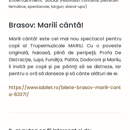
Entertainment-Social
(Festivaluri, concerte, petreceri
tematice, spectacole, targuri, stand-ups)
Brasov: Marili cântă!
Marili cântă! este cel mai nou spectacol pentru
copii al Trupeimuzicale MARILI. Cu o poveste
originală, haioasă, plină de peripeții, Profa De
Distracție, Lușa, Fundița, Patita, Dodoroni și Marilu,
îi invită pe copii și pe părinți să se distreze, iar
pentru o oră să danseze și să cânte alături de ei.
https://www.iabilet.ro/bilete-brasov-marili-cant
a-83371/