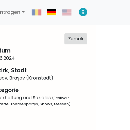
intragen
Zurück
tum
06.2024
irk, Stadt
sov, Brașov (Kronstadt)
tegorie
erhaltung und Soziales
(Festivals,
erte, Themenpartys, Shows, Messen)