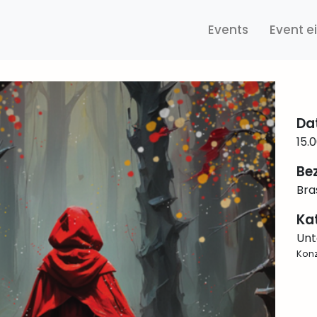
Events
Event e
Da
15.
Bez
Bra
Ka
Unt
Konz